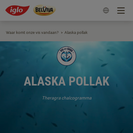
Togg
navig
Waar komt onze vis vandaan?
Alaska pollak
>
ALASKA POLLAK
Theragra chalcogramma