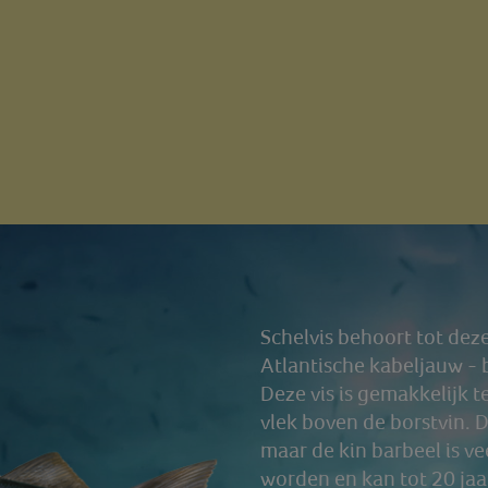
Schelvis behoort tot deze
Atlantische kabeljauw - 
Deze vis is gemakkelijk 
vlek boven de borstvin. 
maar de kin barbeel is ve
worden en kan tot 20 ja