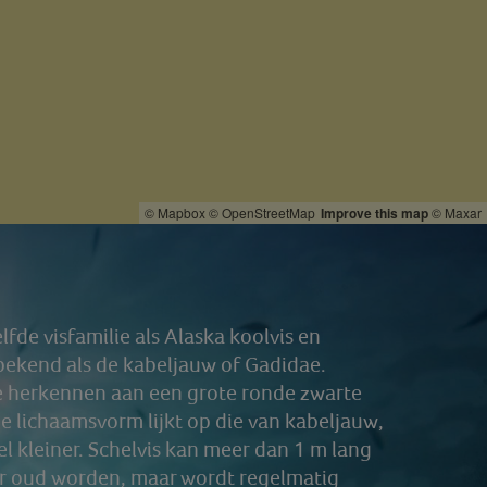
© Mapbox
© OpenStreetMap
Improve this map
© Maxar
lfde visfamilie als Alaska koolvis en
bekend als de kabeljauw of Gadidae.
te herkennen aan een grote ronde zwarte
De lichaamsvorm lijkt op die van kabeljauw,
el kleiner. Schelvis kan meer dan 1 m lang
ar oud worden, maar wordt regelmatig