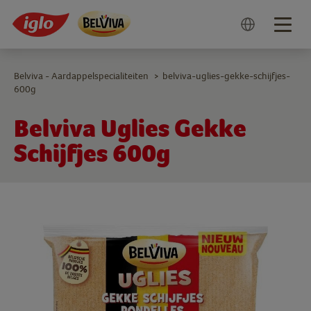
Togg
navig
Belviva - Aardappelspecialiteiten
belviva-uglies-gekke-schijfjes-
>
600g
Belviva Uglies Gekke
Schijfjes 600g