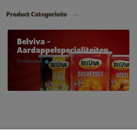
Product Categorieën
Belviva -
Aardappelspecialiteiten
13 Producten