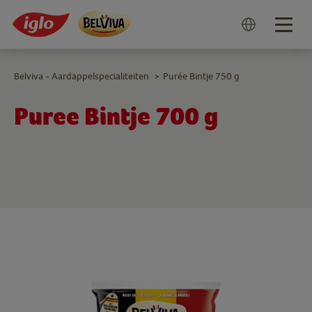
Togg
navig
Belviva - Aardappelspecialiteiten
Purée Bintje 750 g
>
Puree Bintje 700 g