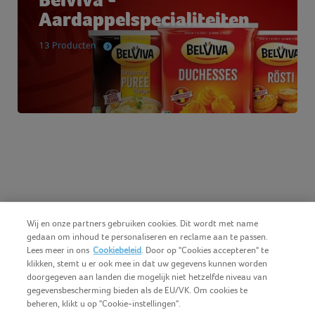
Aardappelspecialiteiten
13 Producten
Wij en onze partners gebruiken cookies. Dit wordt met name
gedaan om inhoud te personaliseren en reclame aan te passen.
Lees meer in ons
Cookiebeleid
. Door op "Cookies accepteren" te
klikken, stemt u er ook mee in dat uw gegevens kunnen worden
doorgegeven aan landen die mogelijk niet hetzelfde niveau van
gegevensbescherming bieden als de EU/VK. Om cookies te
beheren, klikt u op "Cookie-instellingen".