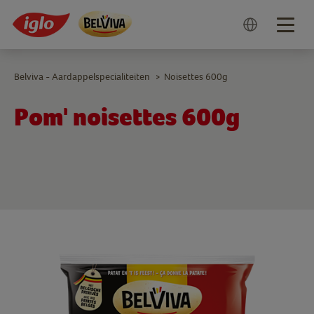
Togg
navig
Belviva - Aardappelspecialiteiten
Noisettes 600g
>
Pom' noisettes 600g