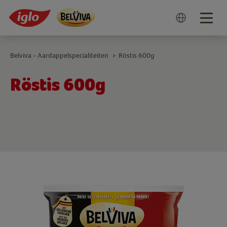
Togg
navig
Belviva - Aardappelspecialiteiten
Röstis 600g
>
Röstis 600g