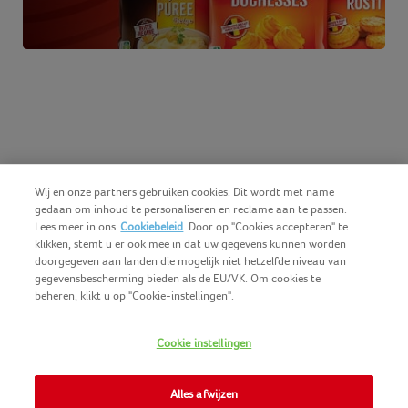
Wij en onze partners gebruiken cookies. Dit wordt met name
gedaan om inhoud te personaliseren en reclame aan te passen.
Lees meer in ons
Cookiebeleid
. Door op "Cookies accepteren" te
klikken, stemt u er ook mee in dat uw gegevens kunnen worden
doorgegeven aan landen die mogelijk niet hetzelfde niveau van
gegevensbescherming bieden als de EU/VK. Om cookies te
beheren, klikt u op "Cookie-instellingen".
Nederlands (BE)
COPYRIGHT IGLO 2025
Cookie instellingen
GEBRUIKSVOORWAARDEN
CONTACTEER ONS
COOKIE-POLICY
Alles afwijzen