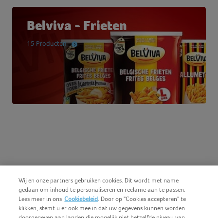
Belviva - Frieten
15 Producten
Wij en onze partners gebruiken cookies. Dit wordt met name
gedaan om inhoud te personaliseren en reclame aan te passen.
Lees meer in ons
Cookiebeleid
. Door op "Cookies accepteren" te
klikken, stemt u er ook mee in dat uw gegevens kunnen worden
doorgegeven aan landen die mogelijk niet hetzelfde niveau van