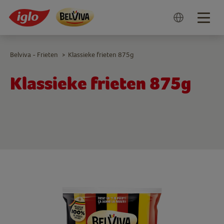
Togg
navig
Belviva - Frieten
Klassieke frieten 875g
>
Klassieke frieten 875g