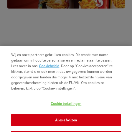
Wij en onze partners gebruiken cookies. Dit wordt met name
gedaan om inhoud te personaliseren en reclame aan te passen.
Lees meer in ons
Cookiebeleid
. Door op "Cookies accepteren" te
klikken, stemt u er ook mee in dat uw gegevens kunnen worden
doorgegeven aan landen die mogelijk niet hetzelfde niveau van
gegevensbescherming bieden als de EU/VK. Om cookies te
beheren, klikt u op "Cookie-instellingen".
Nederlands (BE)
COPYRIGHT IGLO 2025
Cookie instellingen
GEBRUIKSVOORWAARDEN
CONTACTEER ONS
COOKIE-POLICY
Alles afwijzen
NOMAD FOODS
PRIVACY-POLICY