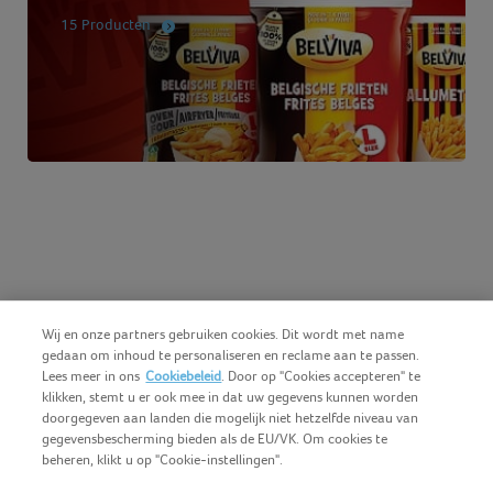
15 Producten
Wij en onze partners gebruiken cookies. Dit wordt met name
gedaan om inhoud te personaliseren en reclame aan te passen.
Lees meer in ons
Cookiebeleid
. Door op "Cookies accepteren" te
klikken, stemt u er ook mee in dat uw gegevens kunnen worden
doorgegeven aan landen die mogelijk niet hetzelfde niveau van
gegevensbescherming bieden als de EU/VK. Om cookies te
beheren, klikt u op "Cookie-instellingen".
Nederlands (BE)