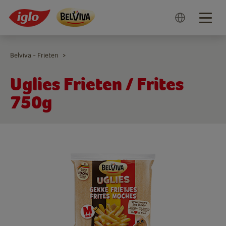
Togg
navig
Belviva - Frieten
>
Uglies Frieten / Frites
750g