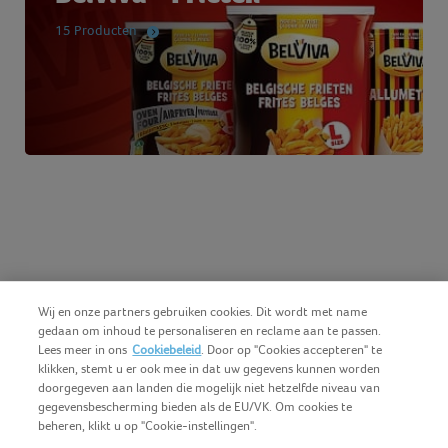
15 Producten
Wij en onze partners gebruiken cookies. Dit wordt met name
gedaan om inhoud te personaliseren en reclame aan te passen.
Lees meer in ons
Cookiebeleid
. Door op "Cookies accepteren" te
klikken, stemt u er ook mee in dat uw gegevens kunnen worden
doorgegeven aan landen die mogelijk niet hetzelfde niveau van
gegevensbescherming bieden als de EU/VK. Om cookies te
beheren, klikt u op "Cookie-instellingen".
Nederlands (BE)