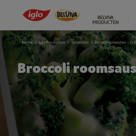
BELVIVA
PRODUCTEN
Home
Iglo Producten
Groenten
Bereide groenten - Cr
>
>
>
Broccoli roomsau