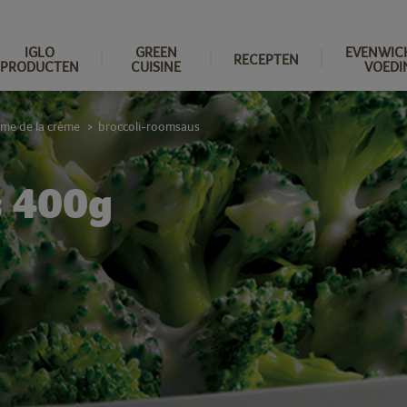
IGLO
GREEN
EVENWIC
RECEPTEN
PRODUCTEN
CUISINE
VOEDI
ème de la crème
broccoli-roomsaus
>
s 400g