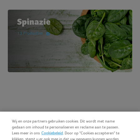
Spinazie
13 Producten
Wij en onze partners gebruiken cookies. Dit wordt met name
gedaan om inhoud te personaliseren en reclame aan te passen.
Lees meer in ons
Cookiebeleid
. Door op "Cookies accepteren" te
klikken, stemt u er ook mee in dat uw gegevens kunnen worden