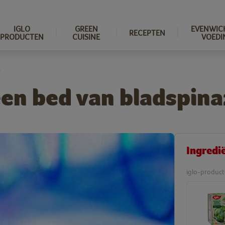
IGLO
GREEN
EVENWIC
RECEPTEN
PRODUCTEN
CUISINE
VOEDI
e
een bed van bladspina
Ingredi
iglo-product