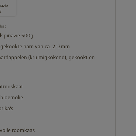
nazie
g
ijst
dspinazie 500g
 gekookte ham van ca. 2-3mm
aardappelen (kruimigkokend), gekookt en
otmuskaat
bloemolie
rika's
 volle roomkaas