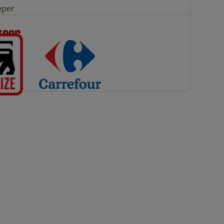
eper
 koop