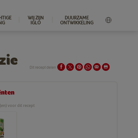
HTIGE
WIJ ZIJN
DUURZAME
NG
IGLO
ONTWIKKELING
zie
Dit recept delen
ënten
(en) voor dit recept