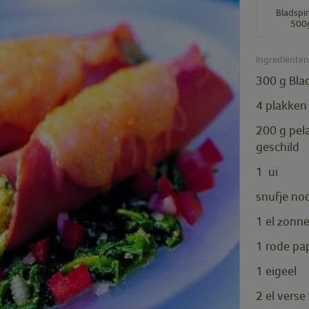
Bladspi
500
Ingrediëntenl
300
g
Bla
4
plakken
200
g
pel
geschild
1
ui
snufje
no
1
el
zonne
1
rode pap
1
eigeel
2
el
verse