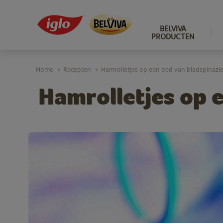
BELVIVA
PRODUCTEN
Home
Recepten
Hamrolletjes op een bed van bladspinazi
>
>
Hamrolletjes op 