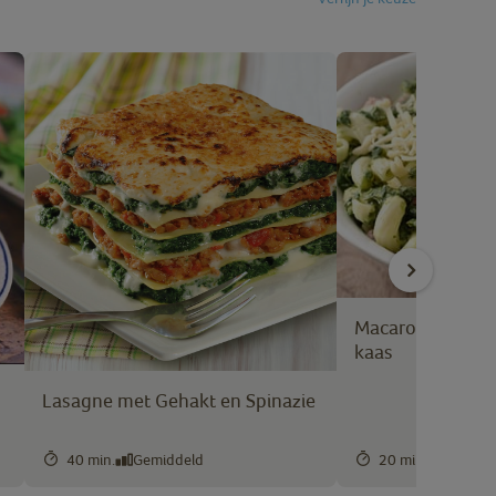
Macaroni met sp
kaas
Lasagne met Gehakt en Spinazie
40 min.
Gemiddeld
20 min.
Makkeli