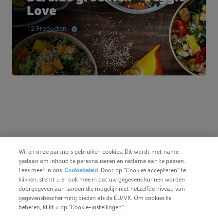
Love
12 Producten
Wij en onze partners gebruiken cookies. Dit wordt met name
gedaan om inhoud te personaliseren en reclame aan te passen.
Lees meer in ons
Cookiebeleid
. Door op "Cookies accepteren" te
klikken, stemt u er ook mee in dat uw gegevens kunnen worden
doorgegeven aan landen die mogelijk niet hetzelfde niveau van
gegevensbescherming bieden als de EU/VK. Om cookies te
beheren, klikt u op "Cookie-instellingen".
Nederlands (BE)