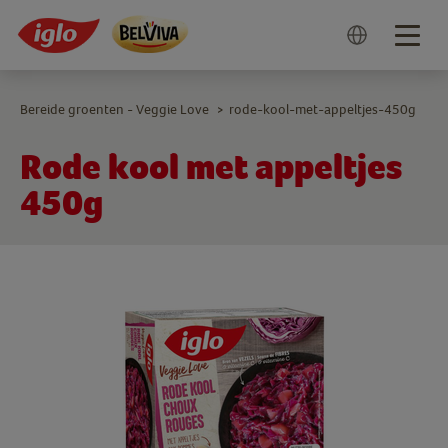
Togg
navig
Bereide groenten - Veggie Love
rode-kool-met-appeltjes-450g
>
Rode kool met appeltjes
450g