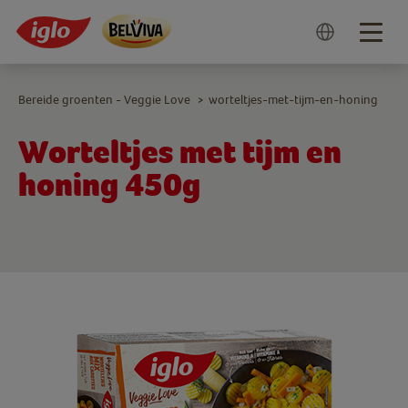
Togg
navig
Bereide groenten - Veggie Love
worteltjes-met-tijm-en-honing
>
Worteltjes met tijm en
honing 450g