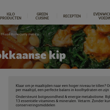
IGLO
GREEN
EVENWIC
RECEPTEN
PRODUCTEN
CUISINE
VOEDI
 Thaise Rode Curry met Kip
okkaanse kip
Klaar om je maaltijden naar een hoger niveau te tillen? 
per maaltijd, een perfecte balans in koolhydraten en zi
Ondersteunt botgezondheid & energie metabolisme. Rij
13 essentiële vitamines & mineralen. Vetarm. Zonder ku
conserveringsmiddelen