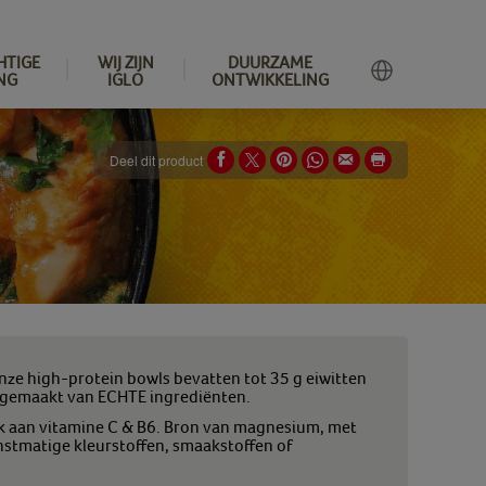
HTIGE
WIJ ZIJN
DUURZAME
NG
IGLO
ONTWIKKELING
Deel dit product
Onze high-
protein
bowls bevatten tot 35 g eiwitten
jn gemaakt van ECHTE ingrediënten.
k aan vitamine C & B6. Bron van magnesium, met
nstmatige kleurstoffen, smaakstoffen of