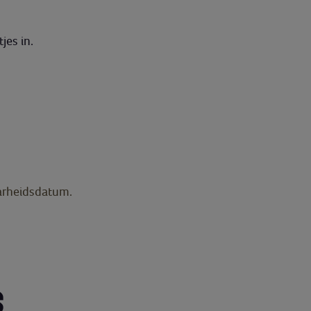
jes in.
arheidsdatum.
S