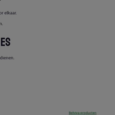
r elkaar.
n.
IES
pdienen.
Belviva producten