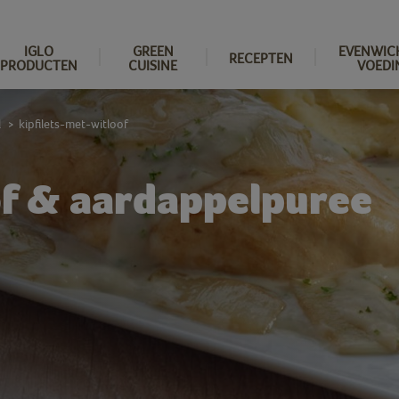
IGLO
GREEN
EVENWIC
RECEPTEN
PRODUCTEN
CUISINE
VOEDI
l
kipfilets-met-witloof
>
oof & aardappelpuree