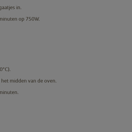
gaatjes in.
 minuten op 750W.
0°C).
in het midden van de oven.
minuten.