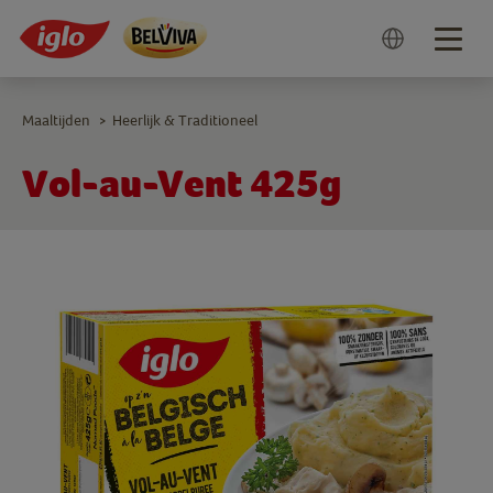
Togg
navig
Maaltijden
Heerlijk & Traditioneel
>
Vol-au-Vent 425g