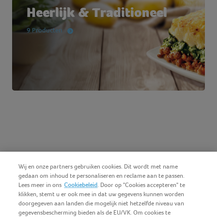
Heerlijk & Traditioneel
9 Producten
Wij en onze partners gebruiken cookies. Dit wordt met name
gedaan om inhoud te personaliseren en reclame aan te passen.
Lees meer in ons
Cookiebeleid
. Door op "Cookies accepteren" te
klikken, stemt u er ook mee in dat uw gegevens kunnen worden
doorgegeven aan landen die mogelijk niet hetzelfde niveau van
gegevensbescherming bieden als de EU/VK. Om cookies te