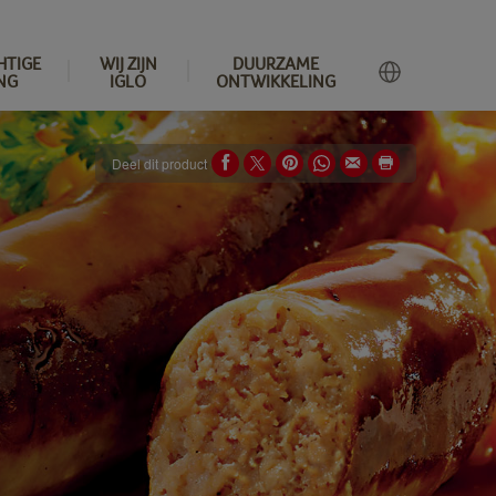
HTIGE
WIJ ZIJN
DUURZAME
NG
IGLO
ONTWIKKELING
Deel dit product