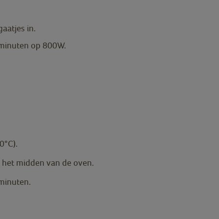
gaatjes in.
 minuten op 800W.
0°C).
in het midden van de oven.
minuten.