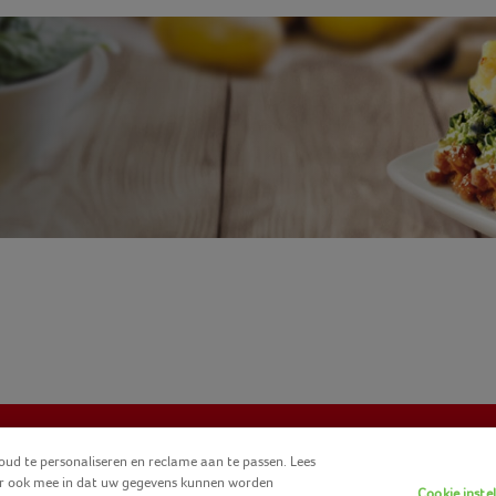
ud te personaliseren en reclame aan te passen. Lees
u er ook mee in dat uw gegevens kunnen worden
Cookie inste