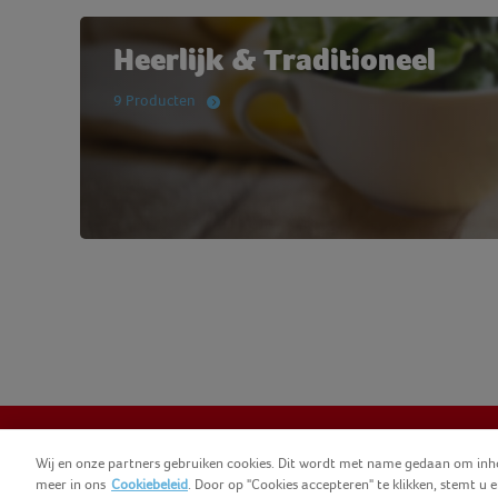
Heerlijk & Traditioneel
9 Producten
Wij en onze partners gebruiken cookies. Dit wordt met name gedaan om inho
meer in ons
Cookiebeleid
. Door op "Cookies accepteren" te klikken, stemt 