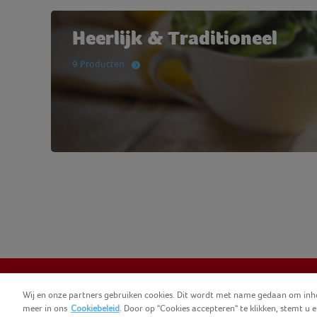
Heerlijk & Traditioneel
9 Producten
Wij en onze partners gebruiken cookies. Dit wordt met name gedaan om inho
meer in ons
Cookiebeleid
. Door op "Cookies accepteren" te klikken, stemt 