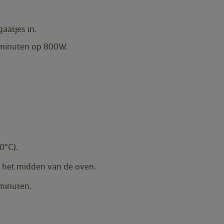
gaatjes in.
 minuten op 800W.
0°C).
in het midden van de oven.
minuten.