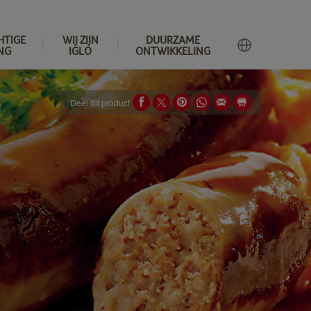
HTIGE
WIJ ZIJN
DUURZAME
NG
IGLO
ONTWIKKELING
Deel dit product