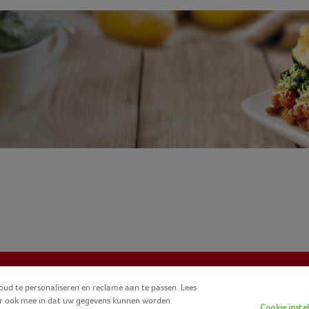
ud te personaliseren en reclame aan te passen. Lees
u er ook mee in dat uw gegevens kunnen worden
Cookie inste