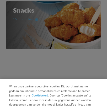
Snacks
15 Producten
Wij en onze partners gebruiken cookies. Dit wordt met name
gedaan om inhoud te personaliseren en reclame aan te passen.
Lees meer in ons
Cookiebeleid
. Door op "Cookies accepteren" te
klikken, stemt u er ook mee in dat uw gegevens kunnen worden
doorgegeven aan landen die mogelijk niet hetzelfde niveau van