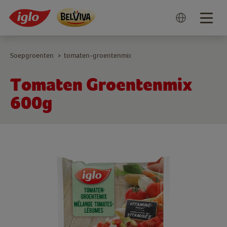
Togg
navig
Soepgroenten
tomaten-groentenmix
>
Tomaten Groentenmix
600g