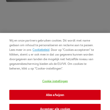
Wij en onze partners gebruiken cookies. Dit wordt met name
gedaan om inhoud te personaliseren en reclame aan te passen.
Lees meer in ons
Cookiebeleid
. Door op "Cookies accepteren" te
klikken, stemt u er ook mee in dat uw gegevens kunnen worden
doorgegeven aan landen die mogelijk niet hetzelfde niveau van
gegevensbescherming bieden als de EU/VK. Om cookies te
beheren, klikt u op "Cookie-instellingen".
Nederlands (BE)
COPYRIGHT IGLO 2025
Cookie instellingen
GEBRUIKSVOORWAARDEN
CONTACTEER ONS
COOKIE-POLICY
Alles afwijzen
NOMAD FOODS
PRIVACY-POLICY
SITEMAP
Accepteer alle cookies