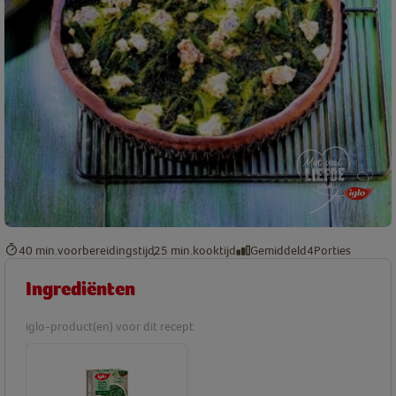
40 min.
voorbereidingstijd
25 min.
kooktijd
Gemiddeld
4
Porties
Ingrediënten
iglo-product(en) voor dit recept