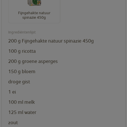
Fijngehakte natuur
spinazie 450g
Ingrediëntenlijst
200
g
Fijngehakte natuur spinazie 450g
100
g
ricotta
200
g
groene asperges
150
g
bloem
droge gist
1
ei
100
ml
melk
125
ml
water
zout