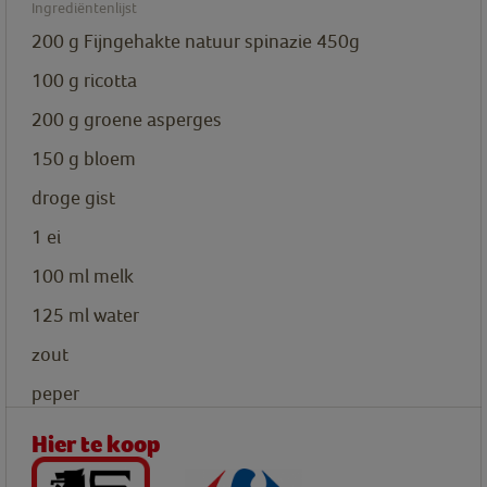
Ingrediëntenlijst
200
g
Fijngehakte natuur spinazie 450g
100
g
ricotta
200
g
groene asperges
150
g
bloem
droge gist
1
ei
100
ml
melk
125
ml
water
zout
peper
Hier te koop