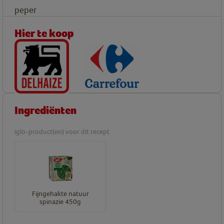
peper
Hier te koop
Ingrediënten
iglo-product(en) voor dit recept
Fijngehakte natuur
spinazie 450g