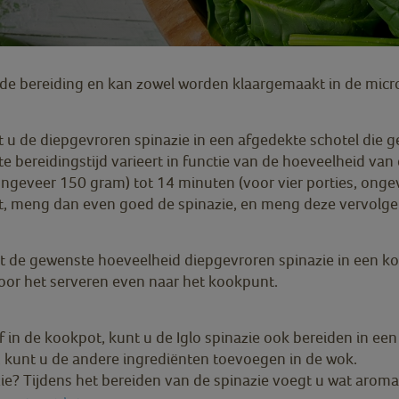
 de bereiding en kan zowel worden klaargemaakt in de mic
 u de diepgevroren spinazie in een afgedekte schotel die g
bereidingstijd varieert in functie van de hoeveelheid van d
ngeveer 150 gram) tot 14 minuten (voor vier porties, ongev
ikt, meng dan even goed de spinazie, en meng deze vervolge
iet de gewenste hoeveelheid diepgevroren spinazie in een 
oor het serveren even naar het kookpunt.
 in de kookpot, kunt u de Iglo spinazie ook bereiden in ee
, kunt u de andere ingrediënten toevoegen in de wok.
? Tijdens het bereiden van de spinazie voegt u wat aromati