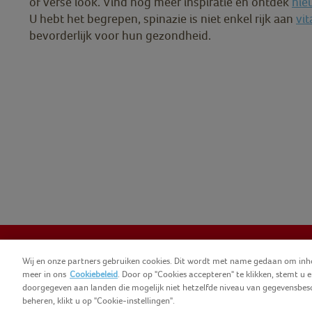
of verse look. Vind nog meer inspiratie en ontdek
nie
U hebt het begrepen, spinazie is niet enkel rijk aan
vi
bevorderlijk voor hun gezondheid.
Wij en onze partners gebruiken cookies. Dit wordt met name gedaan om inho
meer in ons
Cookiebeleid
. Door op "Cookies accepteren" te klikken, stemt 
COPYRIGHT IGLO 2025
GEBRUIKSVOORWAAR
doorgegeven aan landen die mogelijk niet hetzelfde niveau van gegevensbes
beheren, klikt u op "Cookie-instellingen".