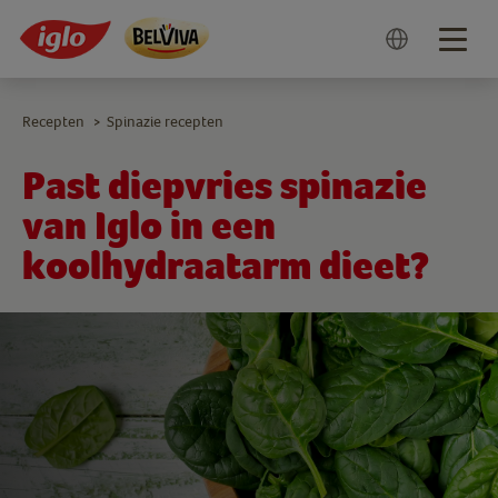
Togg
navig
Recepten
Spinazie recepten
>
Past diepvries spinazie
van Iglo in een
koolhydraatarm dieet?