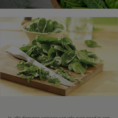
Ja, alle diepvries spinazie van iglo past goed in een