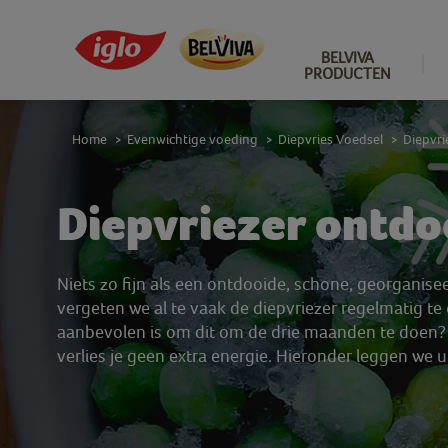
BELVIVA
PRODUCTEN
Home
Evenwichtige voeding
Diepvries Voedsel
Diepvri
>
>
>
Diepvriezer ontdo
Niets zo fijn als een ontdooide, schone, georganise
vergeten we al te vaak de diepvriezer regelmatig te 
aanbevolen is om dit om de drie maanden te doen? 
verlies je geen extra energie. Hieronder leggen we 