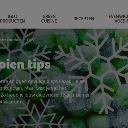
IGLO
GREEN
EVENWIC
RECEPTEN
PRODUCTEN
CUISINE
VOEDI
ezer Ontdooien Tips
oien tips
erde en goed gevulde diepvriezer. Helaas
ontdooien. Maar wist je dat het
Zo houd je jouw diepvriezer hygiënisch en
uit waarom.