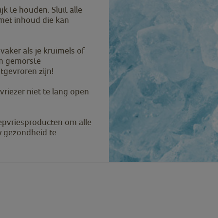
k te houden. Sluit alle
 met inhoud die kan
f vaker als je kruimels of
om gemorste
tgevroren zijn!
riezer niet te lang open
iepvriesproducten om alle
w gezondheid te