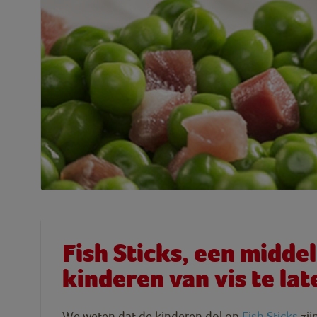
Fish Sticks, een midde
kinderen van vis te la
We weten dat de kinderen dol op
Fish Sticks
zij