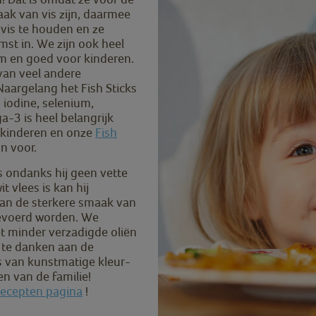
ak van vis zijn, daarmee
vis te houden en ze
st in. We zijn ook heel
am en goed voor kinderen.
van veel andere
Naargelang het Fish Sticks
 iodine, selenium,
3 is heel belangrijk
 kinderen en onze
Fish
n voor.
s ondanks hij geen vette
t vlees is kan hij
 van de sterkere smaak van
gevoerd worden. We
t minder verzadigde oliën
n te danken aan de
s van kunstmatige kleur-
n van de familie!
ecepten pagina
!