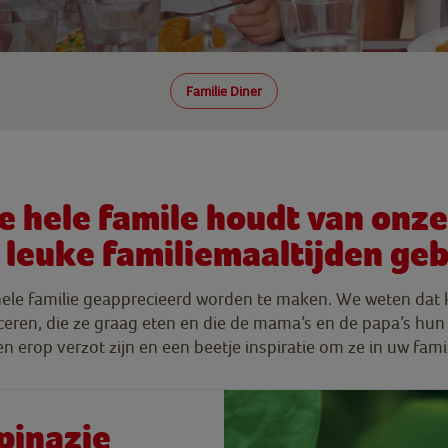
Familie Diner
t de hele famile houdt van on
n leuke familiemaaltijden g
hele familie geapprecieerd worden te maken. We weten dat kin
eren, die ze graag eten en die de mama’s en de papa’s hun 
erop verzot zijn en een beetje inspiratie om ze in uw famil
pinazie