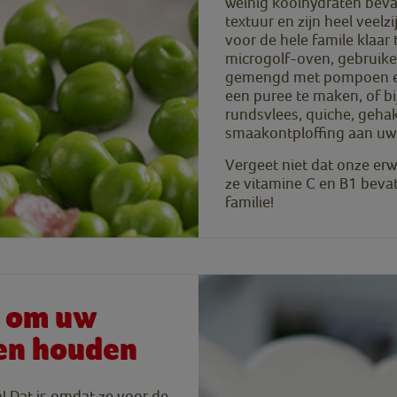
weinig koolhydraten beva
textuur en zijn heel veelz
voor de hele famile klaar
microgolf-oven, gebruiken
gemengd met pompoen en
een puree te maken, of bi
rundsvlees, quiche, gehakt
smaakontploffing aan uw 
Vergeet niet dat onze erwt
ze vitamine C en B1 beva
familie!
l om uw
ten houden
n! Dat is omdat ze voor de