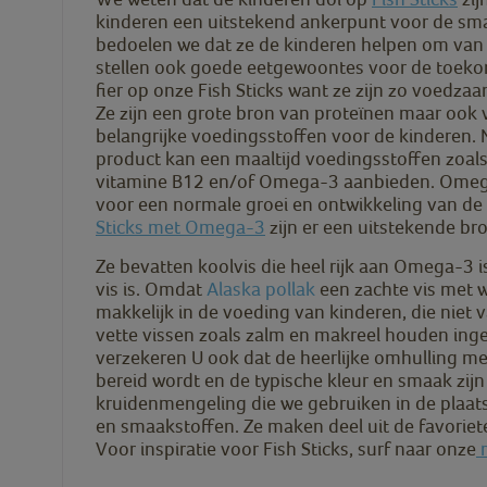
kinderen een uitstekend ankerpunt voor de sma
bedoelen we dat ze de kinderen helpen om van 
stellen ook goede eetgewoontes voor de toekom
fier op onze Fish Sticks want ze zijn zo voedza
Ze zijn een grote bron van proteïnen maar ook 
belangrijke voedingsstoffen voor de kinderen. 
product kan een maaltijd voedingsstoffen zoals
vitamine B12 en/of Omega-3 aanbieden. Omega-
voor een normale groei en ontwikkeling van de
Sticks met Omega-3
zijn er een uitstekende bro
Ze bevatten koolvis die heel rijk aan Omega-3 i
vis is. Omdat
Alaska pollak
een zachte vis met wi
makkelijk in de voeding van kinderen, die niet
vette vissen zoals zalm en makreel houden in
verzekeren U ook dat de heerlijke omhulling me
bereid wordt en de typische kleur en smaak zij
kruidenmengeling die we gebruiken in de plaat
en smaakstoffen. Ze maken deel uit de favoriete
Voor inspiratie voor Fish Sticks, surf naar onze
r