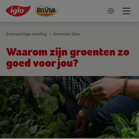
Togg
navig
Evenwichtige voeding
Groenten Eten
>
Waarom zijn groenten zo
goed voor jou?