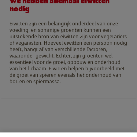
We hebben allemaal eiwitten
nodig
Eiwitten zijn een belangrijk onderdeel van onze
voeding, en sommige groenten kunnen een
uitstekende bron van eiwitten zijn voor vegetariërs
of veganisten. Hoeveel eiwitten een persoon nodig
heeft, hangt af van verschillende factoren,
waaronder gewicht. Echter, zijn groenten wel
essentieel voor de groei, opbouw en onderhoud
van het lichaam. Eiwitten helpen bijvoorbeeld met
de groei van spieren evenals het onderhoud van
botten en spiermassa.