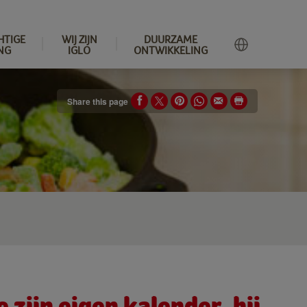
HTIGE
WIJ ZIJN
DUURZAME
NG
IGLO
ONTWIKKELING
Share this page
 zijn eigen kalender, hij