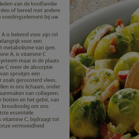
 leden van de koolfamilie
rden of bereid met andere
en voedingselement bij uw
 A is bekend voor zijn rol
elangrijk voor een
 metabolisme van ijzer.
ine A, is vitamine C
ysteem maar in de plaats
ine C meer de absorptie
van spruitjes een
r zoals geroosterd vlees.
llen in ons lichaam, onder
 aanmaken van collageen.
 botten en het gebit, van
us broodnodig om ons
ste essentiële
s vitamine C, bijdraagt tot
onze vermoeidheid