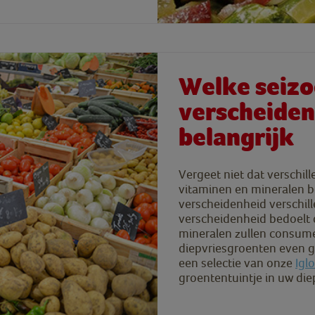
Welke seizoe
verscheiden
belangrijk
Vergeet niet dat verschi
vitaminen en mineralen b
verscheidenheid verschil
verscheidenheid bedoelt 
mineralen zullen consum
diepvriesgroenten even g
een selectie van onze
Igl
groententuintje in uw di