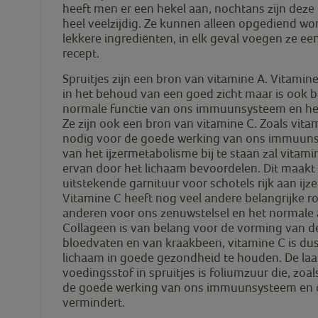
heeft men er een hekel aan, nochtans zijn deze
heel veelzijdig. Ze kunnen alleen opgediend wo
lekkere ingrediënten, in elk geval voegen ze e
recept.
Spruitjes zijn een bron van vitamine A. Vitamine
in het behoud van een goed zicht maar is ook b
normale functie van ons immuunsysteem en het
Ze zijn ook een bron van vitamine C. Zoals vitam
nodig voor de goede werking van ons immuuns
van het ijzermetabolisme bij te staan zal vitam
ervan door het lichaam bevoordelen. Dit maakt 
uitstekende garnituur voor schotels rijk aan ijze
Vitamine C heeft nog veel andere belangrijke ro
anderen voor ons zenuwstelsel en het normale
Collageen is van belang voor de vorming van de
bloedvaten en van kraakbeen, vitamine C is d
lichaam in goede gezondheid te houden. De laat
voedingsstof in spruitjes is foliumzuur die, zoal
de goede werking van ons immuunsysteem en 
vermindert.