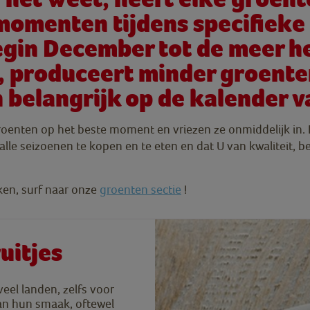
 momenten tijdens specifiek
egin December tot de meer h
i, produceert minder groent
h belangrijk op de kalender 
 groenten op het beste moment en vriezen ze onmiddelijk in.
lle seizoenen te kopen en te eten en dat U van kwaliteit, 
en, surf naar onze
groenten sectie
!
uitjes
veel landen, zelfs voor
an hun smaak, oftewel