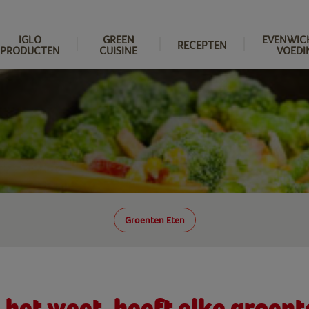
IGLO
GREEN
EVENWIC
RECEPTEN
PRODUCTEN
CUISINE
VOEDI
Groenten Eten
het weet, heeft elke groente