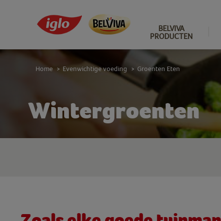
BELVIVA
PRODUCTEN
Home
Evenwichtige voeding
Groenten Eten
>
>
Wintergroenten
Zoals elke goede tuinman 