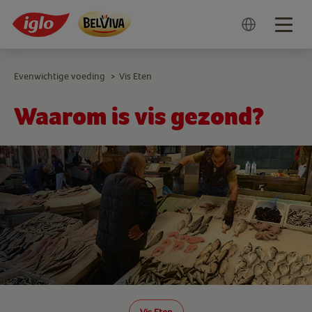
Togg
navig
Evenwichtige voeding
Vis Eten
>
Waarom is vis gezond?