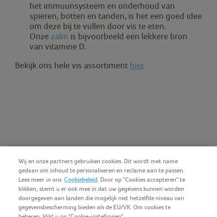
het immuunsysteem en onderhoud van
spieren, botten en tanden, is het een goed idee
om deze bij te vullen door vis te eten.
Onze
zalm
is bijvoorbeeld een lekkere bron
van vitamine D.
Bekijk ons hele vis assortiment
hier
.
Wij en onze partners gebruiken cookies. Dit wordt met name
gedaan om inhoud te personaliseren en reclame aan te passen.
Lees meer in ons
Cookiebeleid
. Door op "Cookies accepteren" te
klikken, stemt u er ook mee in dat uw gegevens kunnen worden
doorgegeven aan landen die mogelijk niet hetzelfde niveau van
gegevensbescherming bieden als de EU/VK. Om cookies te
beheren, klikt u op "Cookie-instellingen".