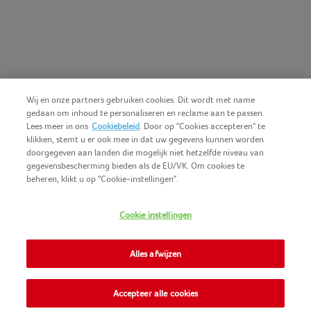
Wij en onze partners gebruiken cookies. Dit wordt met name
gedaan om inhoud te personaliseren en reclame aan te passen.
Lees meer in ons
Cookiebeleid
. Door op "Cookies accepteren" te
klikken, stemt u er ook mee in dat uw gegevens kunnen worden
doorgegeven aan landen die mogelijk niet hetzelfde niveau van
gegevensbescherming bieden als de EU/VK. Om cookies te
beheren, klikt u op "Cookie-instellingen".
Nederlands (BE)
COPYRIGHT IGLO 2025
Cookie instellingen
GEBRUIKSVOORWAARDEN
CONTACTEER ONS
COOKIE-POLICY
Alles afwijzen
NOMAD FOODS
PRIVACY-POLICY
SITEMAP
Accepteer alle cookies