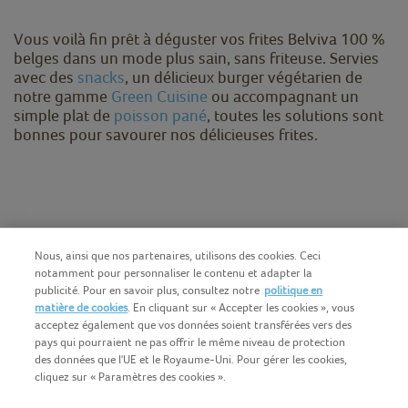
Vous voilà fin prêt à déguster vos frites Belviva 100 %
belges dans un mode plus sain, sans friteuse. Servies
avec des
snacks
, un délicieux burger végétarien de
notre gamme
Green Cuisine
ou accompagnant un
simple plat de
poisson pané
, toutes les solutions sont
bonnes pour savourer nos délicieuses frites.
Nous, ainsi que nos partenaires, utilisons des cookies. Ceci
notamment pour personnaliser le contenu et adapter la
publicité. Pour en savoir plus, consultez notre
politique en
matière de cookies
. En cliquant sur « Accepter les cookies », vous
acceptez également que vos données soient transférées vers des
pays qui pourraient ne pas offrir le même niveau de protection
des données que l'UE et le Royaume-Uni. Pour gérer les cookies,
cliquez sur « Paramètres des cookies ».
Français (BE)