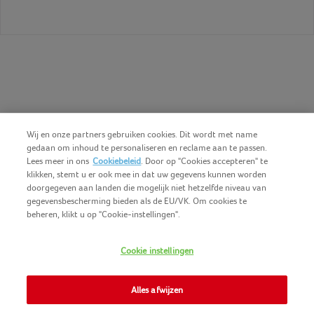
Wij en onze partners gebruiken cookies. Dit wordt met name
gedaan om inhoud te personaliseren en reclame aan te passen.
Lees meer in ons
Cookiebeleid
. Door op "Cookies accepteren" te
klikken, stemt u er ook mee in dat uw gegevens kunnen worden
doorgegeven aan landen die mogelijk niet hetzelfde niveau van
gegevensbescherming bieden als de EU/VK. Om cookies te
beheren, klikt u op "Cookie-instellingen".
Nederlands (BE)
COPYRIGHT IGLO 2025
Cookie instellingen
GEBRUIKSVOORWAARDEN
CONTACTEER ONS
COOKIE-POLICY
Alles afwijzen
NOMAD FOODS