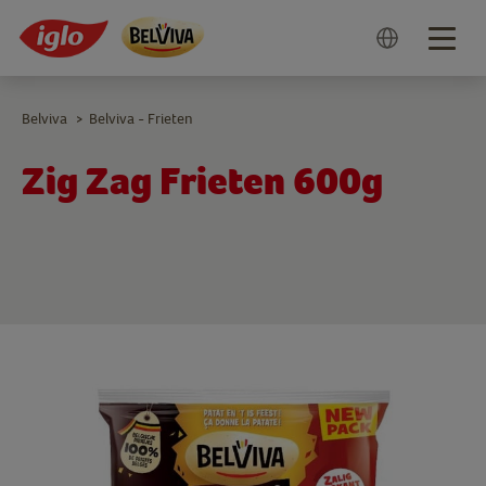
Togg
navig
Belviva
Belviva - Frieten
>
Zig Zag Frieten 600g