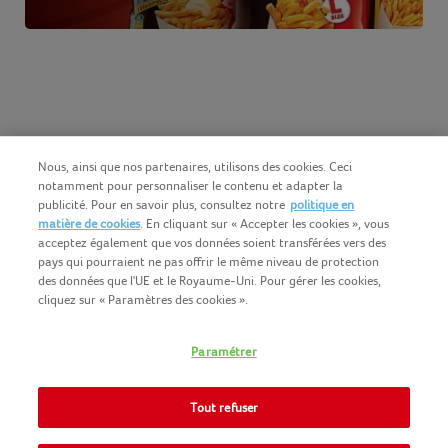
Nous, ainsi que nos partenaires, utilisons des cookies. Ceci
notamment pour personnaliser le contenu et adapter la
publicité. Pour en savoir plus, consultez notre
politique en
matière de cookies
. En cliquant sur « Accepter les cookies », vous
acceptez également que vos données soient transférées vers des
pays qui pourraient ne pas offrir le même niveau de protection
des données que l'UE et le Royaume-Uni. Pour gérer les cookies,
cliquez sur « Paramètres des cookies ».
Français (BE)
COPYRIGHT IGLO 2025
Paramétrer
CONDITIONS D'UTILISATION
CONTACTEZ NOUS
COOKIE-POLICY
Tout refuser
NOMAD FOODS
POLITIQUE-DE-CONFIDENTIALITE