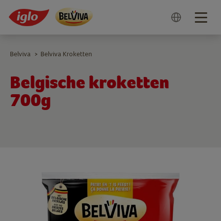
Togg
navig
Belviva
Belviva Kroketten
>
Belgische kroketten
700g