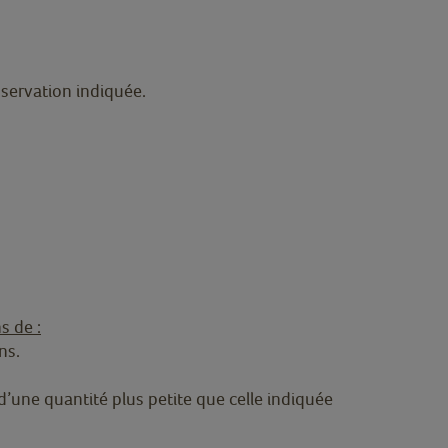
nservation indiquée.
s de :
ons.
d’une quantité plus petite que celle indiquée