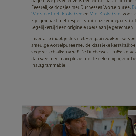
dagen. We geven er zelfs een extra “patat” op met 4
Feestelijke doosjes met Duchesses Wortelpuree,
D
Winterse Pret-kroketten
en
Mini Kroketten
, voor 
zijn gemaakt met respect voor onze eindejaarstrad
tegelijkertijd een originele toets aan je gerechten.
Inspiratie moet je dus niet ver gaan zoeken: serve
smeuïge wortelpuree met de klassieke kerstkalkoen,
vegetarisch alternatief. De Duchesses Truffelsmaak
dan weer een maxi plezier om te delen bij bijvoorbe
instagrammable!