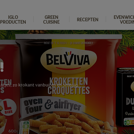
IGLO
GREEN
EVENWIC
RECEPTEN
PRODUCTEN
CUISINE
VOEDI
!
tatjes, zo krokant vanbuiten en smeuïg