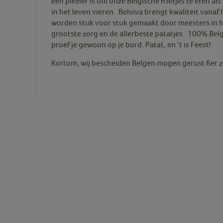
een plezier is om onze Belgische frietjes te eten al
in het leven vieren. Belviva brengt kwaliteit vanaf 
worden stuk voor stuk gemaakt door meesters in h
grootste zorg en de allerbeste patatjes. 100% Bel
proef je gewoon op je bord. Patat, en ’t is Feest!
Kortom, wij bescheiden Belgen mogen gerust fier zi