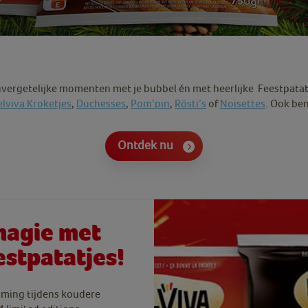
vergetelijke momenten met je bubbel én met heerlijke Feestpatatj
elviva Kroketjes
,
Duchesses
,
Pom’pin
,
Rösti’s
of
Noisettes
. Ook be
Ontdek nu
magie met
estpatatjes!
mming tijdens koudere