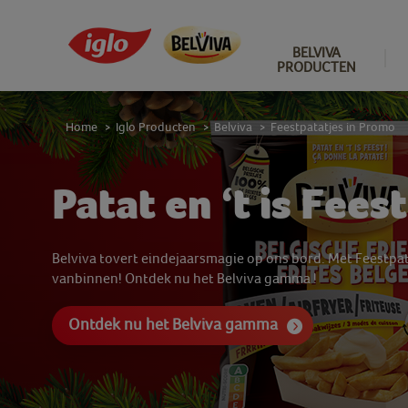
BELVIVA
PRODUCTEN
Home
Iglo Producten
Belviva
Feestpatatjes in Promo
>
>
>
Patat en ‘t is Feest
Belviva tovert eindejaarsmagie op ons bord. Met Feestpa
vanbinnen! Ontdek nu het Belviva gamma !
Ontdek nu het Belviva gamma