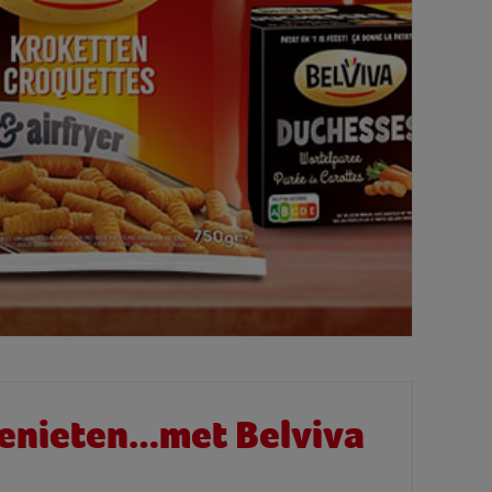
genieten…met Belviva