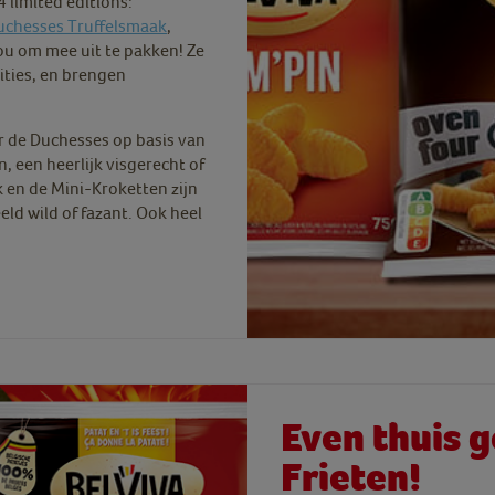
 limited editions:
uchesses Truffelsmaak
,
jou om mee uit te pakken! Ze
ities, en brengen
er de Duchesses op basis van
 een heerlijk visgerecht of
 en de Mini-Kroketten zijn
eld wild of fazant. Ook heel
Even thuis 
Frieten!