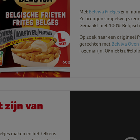
Met
Belviva frietjes
zijn mome
Ze brengen simpelweg vreug
Gemaakt met 100% Belgische
Op zoek naar een origineel f
gerechten met
Belviva Oven 
rozemarijn. Of met truffeloli
 zijn van
etjes maken en het telkens