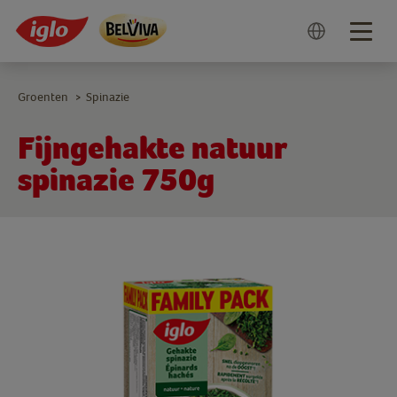
Togg
navig
Groenten
Spinazie
>
Fijngehakte natuur
spinazie 750g