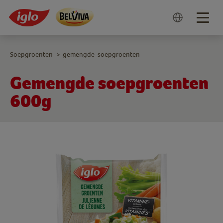
Togg
navig
Soepgroenten
gemengde-soepgroenten
>
Gemengde soepgroenten
600g