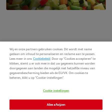
Wij en onze partners gebruiken cookies. Dit wordt met name
gedaan om inhoud te personaliseren en reclame aan te passen.
Lees meer in ons
Cookiebeleid
. Door op "Cookies accepteren" te
klikken, stemt u er ook mee in dat uw gegevens kunnen worden
doorgegeven aan landen die mogelijk niet hetzelfde niveau van
gegevensbescherming bieden als de EU/VK. Om cookies te
beheren, klikt u op "Cookie-instellingen".
Nederlands (BE)
COPYRIGHT IGLO 2025
Cookie instellingen
GEBRUIKSVOORWAARDEN
CONTACTEER ONS
COOKIE-POLICY
Alles afwijzen
NOMAD FOODS