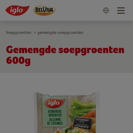
Togg
navig
Soepgroenten
gemengde-soepgroenten
>
Gemengde soepgroenten
600g