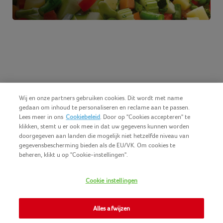
Wij en onze partners gebruiken cookies. Dit wordt met name
gedaan om inhoud te personaliseren en reclame aan te passen.
Lees meer in ons
Cookiebeleid
. Door op "Cookies accepteren" te
klikken, stemt u er ook mee in dat uw gegevens kunnen worden
doorgegeven aan landen die mogelijk niet hetzelfde niveau van
gegevensbescherming bieden als de EU/VK. Om cookies te
beheren, klikt u op "Cookie-instellingen".
Nederlands (BE)
COPYRIGHT IGLO 2025
Cookie instellingen
GEBRUIKSVOORWAARDEN
CONTACTEER ONS
COOKIE-POLICY
Alles afwijzen
NOMAD FOODS