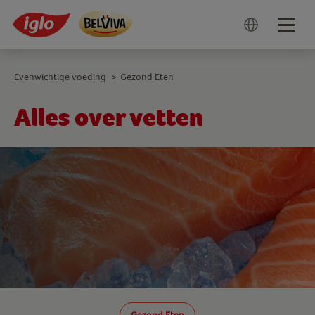
Togg
navig
Evenwichtige voeding
Gezond Eten
>
Alles over vetten