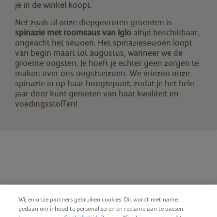
je in de winkel koopt.
Net zoals al onze diepgevroren groenten is
spinazie met roomsaus van Iglo
altijd beschikbaar,
ongeacht het seizoen. Het spinazieseizoen loopt
van begin maart tot augustus, wanneer we de
groente oogsten. Je hoeft je echter geen zorgen te
maken over ons oogstseizoen. We vriezen onze
spinazie in op haar hoogtepunt, zodat je het hele
jaar door kunt genieten van haar kwaliteit en
voedingsstoffen!
Wij en onze partners gebruiken cookies. Dit wordt met name
gedaan om inhoud te personaliseren en reclame aan te passen.