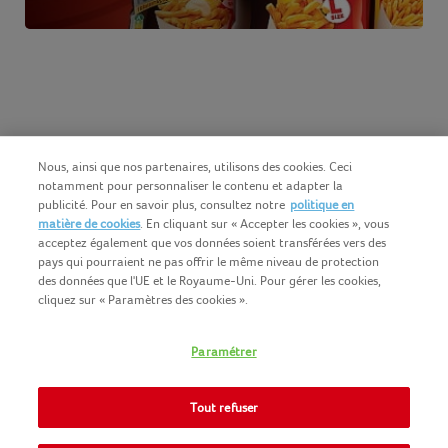
Nous, ainsi que nos partenaires, utilisons des cookies. Ceci
notamment pour personnaliser le contenu et adapter la
publicité. Pour en savoir plus, consultez notre
politique en
matière de cookies
. En cliquant sur « Accepter les cookies », vous
acceptez également que vos données soient transférées vers des
pays qui pourraient ne pas offrir le même niveau de protection
des données que l'UE et le Royaume-Uni. Pour gérer les cookies,
cliquez sur « Paramètres des cookies ».
Français (BE)
COPYRIGHT IGLO 2025
Paramétrer
CONDITIONS D'UTILISATION
CONTACTEZ NOUS
COOKIE-POLICY
Tout refuser
NOMAD FOODS
POLITIQUE-DE-CONFIDENTIALITE