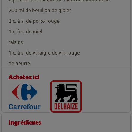
200
ml
de bouillon de gibier
2
c. à s.
de porto rouge
1
c. à s.
de miel
raisins
1
c. à s.
de vinaigre de vin rouge
de beurre
Achetez ici
Ingrédients