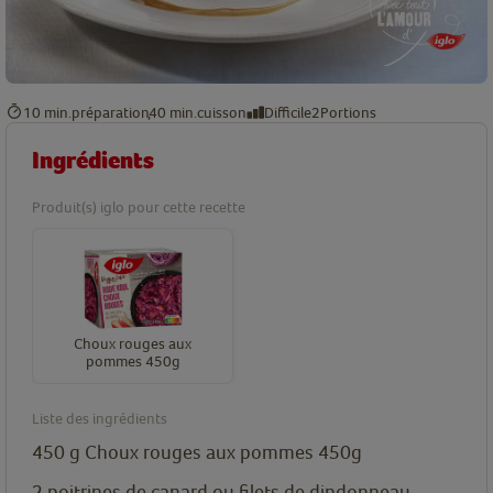
10 min.
préparation
40 min.
cuisson
Difficile
2
Portions
Ingrédients
Produit(s) iglo pour cette recette
Choux rouges aux
pommes 450g
Liste des ingrédients
450
g
Choux rouges aux pommes 450g
2
poitrines de canard ou filets de dindonneau