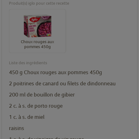
Produit(s) iglo pour cette recette
Choux rouges aux
pommes 450g
Liste des ingrédients
450
g
Choux rouges aux pommes 450g
2
poitrines de canard ou filets de dindonneau
200
ml
de bouillon de gibier
2
c. à s.
de porto rouge
1
c. à s.
de miel
raisins