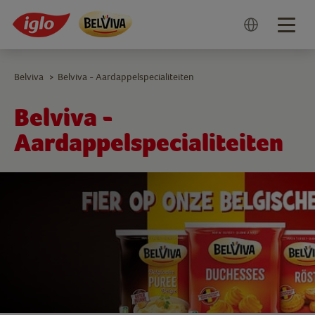
Togg
navig
Belviva
Belviva - Aardappelspecialiteiten
>
Belviva -
Aardappelspecialiteiten