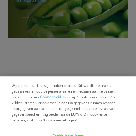
Wij en onze partners gebruiken cookies. Dit wordt met name
gedaan om inhoud te personaliseren en reclame aan te passen.
Lees meer in ons
Cookiebeleid
. Door op "Cookies accepteren" te
klikken, stemt u er ook mee in dat uw gegevens kunnen worden
doorgegeven aan landen die mogelijk niet hetzelfde niveau van
gegevensbescherming bieden als de EU/VK. Om cookies te
beheren, klikt u op "Cookie-instellingen".
Nederlands (BE)
Cookie instellingen